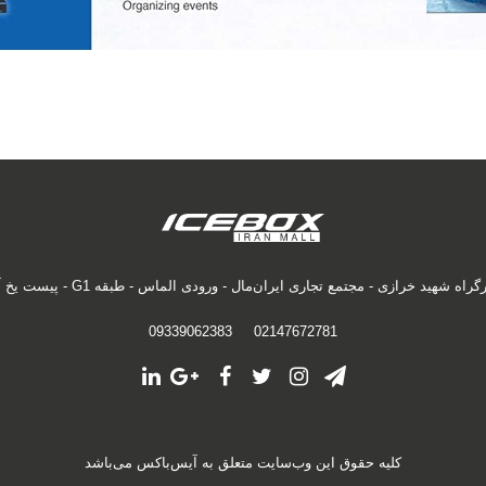
اه شهید خرازی - مجتمع تجاری ایران‌مال - ورودی الماس - طبقه G1 - پیست یخ آیس‌باکس
09339062383
02147672781
کلیه حقوق این وب‌سایت متعلق به آیس‌باکس می‌باشد