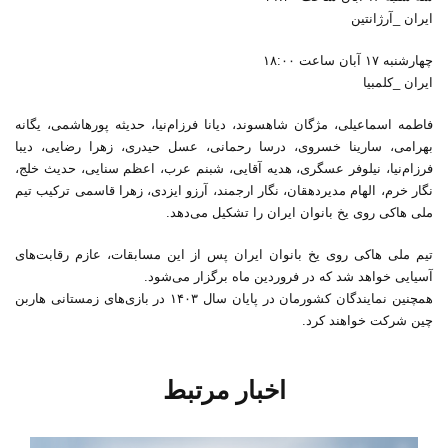
ایران _آرژانتین
چهارشنبه ۱۷ آبان ساعت ۱۸:۰۰
ایران _کلمبیا
فاطمه اسماعیلی، مژگان شاهسوند، دیانا فرزام‌نیا، حدیثه پورهاشمی، یگانه
بهرامی، سارینا خسروی، درسا رحمانی، عسل حیدری، زهرا رضایی، دیبا
فرزام‌نیا، نیلوفر عسگری، هدیه آقایی، شبنم عرب، اعظم سنایی، حدیث خلج،
نگار خرم، الهام مدیردهقان، نگار ارجمند، آرزو ایزدی، زهرا قاسمی ترکیب تیم
ملی هاکی روی یخ بانوان ایران را تشکیل می‌دهد.
تیم ملی هاکی روی یخ بانوان ایران پس از این مسابقات، عازم رقابت‌های
آسیایی خواهد شد که در فروردین ماه برگزار می‌شود.
همچنین نمایندگان کشورمان در پایان سال ۱۴۰۳ در بازی‌های زمستانی هاربن
چین شرکت خواهند کرد.
اخبار مرتبط