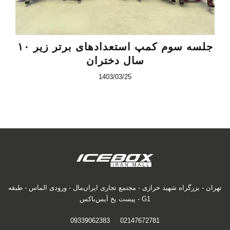
جلسه سوم کمپ استعدادهای برتر زیر ۱۰
سال دختران
1403/03/25
تهران - بزرگراه شهید خرازی - مجتمع تجاری ایران‌مال - ورودی الماس - طبقه
G1 - پیست یخ آیس‌باکس
09339062383
02147672781