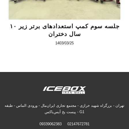
جلسه سوم کمپ استعدادهای برتر زیر ۱۰
سال دختران
1403/03/25
تهران - بزرگراه شهید خرازی - مجتمع تجاری ایران‌مال - ورودی الماس - طبقه
G1 - پیست یخ آیس‌باکس
09339062383
02147672781